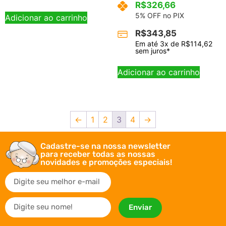
R$
326,66
5% OFF no PIX
Adicionar ao carrinho
R$
343,85
Em até
3
x de
R$
114,62
sem juros*
Adicionar ao carrinho
←
1
2
3
4
→
Cadastre-se na nossa newsletter
para receber todas as nossas
novidades e promoções especiais!
Enviar