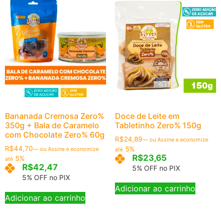
Bananada Cremosa Zero%
Doce de Leite em
350g + Bala de Caramelo
Tabletinho Zero% 150g
com Chocolate Zero% 60g
R$
24,89
—
ou Assine e economize
R$
44,70
5%
—
ou Assine e economize
até
R$
23,65
5%
até
R$
42,47
5% OFF no PIX
5% OFF no PIX
Adicionar ao carrinho
Adicionar ao carrinho