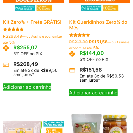
Kit Zero% + Frete GRÁTIS!
Kit Queridinhos Zero% do
Mês
Avaliação
R$
268,49
—
ou Assine e economize
5.00
Avaliação
R$
213,39
R$
151,58
5%
—
ou Assine e
até
de 5
5.00
R$
255,07
5%
economize até
de 5
R$
144,00
5% OFF no PIX
5% OFF no PIX
R$
268,49
R$
151,58
Em até
3
x de
R$
89,50
sem juros*
Em até
3
x de
R$
50,53
sem juros*
Adicionar ao carrinho
Adicionar ao carrinho