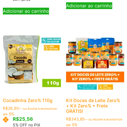
Adicionar ao carrinho
Adicionar ao carrinho
Cocadinha Zero% 110g
Kit Doces de Leite Zero%
+ Kit Zero% + Frete
R$
26,90
—
ou Assine e economize
GRÁTIS!
5%
até
R$
25,56
R$
343,85
—
ou Assine e economize
5% OFF no PIX
5%
até