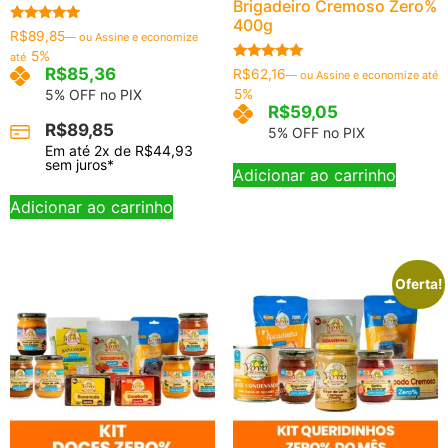
Brigadeiro Cremoso Zero%
400g
Avaliação
R$
89,85
—
ou Assine e economize
5.00
5%
até
de 5
Avaliação
R$
85,36
R$
62,16
—
ou Assine e economize até
5.00
5% OFF no PIX
5%
de 5
R$
59,05
R$
89,85
5% OFF no PIX
Em até
2
x de
R$
44,93
sem juros*
Adicionar ao carrinho
Adicionar ao carrinho
Oferta!