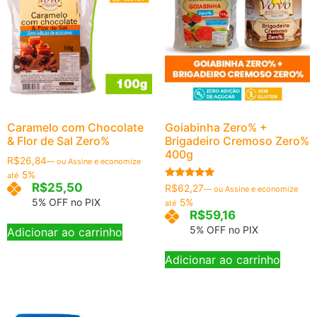
Caramelo com Chocolate
Goiabinha Zero% +
& Flor de Sal Zero%
Brigadeiro Cremoso Zero%
400g
R$
26,84
—
ou Assine e economize
5%
até
R$
25,50
Avaliação
R$
62,27
—
ou Assine e economize
5.00
5% OFF no PIX
5%
até
de 5
R$
59,16
5% OFF no PIX
Adicionar ao carrinho
Adicionar ao carrinho