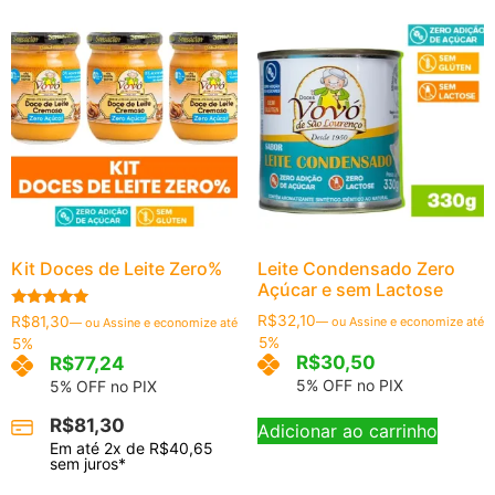
Kit Doces de Leite Zero%
Leite Condensado Zero
Açúcar e sem Lactose
Avaliação
R$
32,10
R$
81,30
—
ou Assine e economize até
—
ou Assine e economize até
4.86
5%
5%
de 5
R$
30,50
R$
77,24
5% OFF no PIX
5% OFF no PIX
R$
81,30
Adicionar ao carrinho
Em até
2
x de
R$
40,65
sem juros*