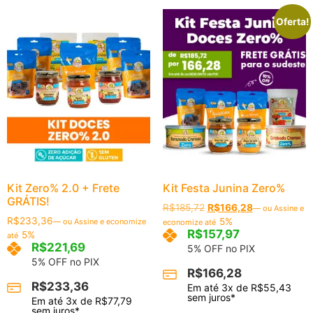
Oferta!
Kit Zero% 2.0 + Frete
Kit Festa Junina Zero%
GRÁTIS!
R$
185,72
R$
166,28
—
ou Assine e
R$
233,36
5%
—
ou Assine e economize
economize até
R$
157,97
5%
até
R$
221,69
5% OFF no PIX
5% OFF no PIX
R$
166,28
R$
233,36
Em até
3
x de
R$
55,43
sem juros*
Em até
3
x de
R$
77,79
sem juros*