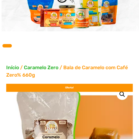
Início
/
Caramelo Zero
/ Bala de Caramelo com Café
Zero% 660g
Oferta!