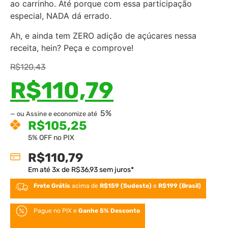
ao carrinho. Até porque com essa participação
especial, NADA dá errado.
Ah, e ainda tem ZERO adição de açúcares nessa
receita, hein? Peça e comprove!
R$
120,43
R$
110,79
5%
—
ou Assine e economize até
R$
105,25
5% OFF no PIX
R$
110,79
Em até
3
x de
R$
36,93
sem juros*
Frete Grátis
acima de
R$159 (Sudeste)
e
R$199 (Brasil)
Pague no PIX e
Ganhe 5% Desconto