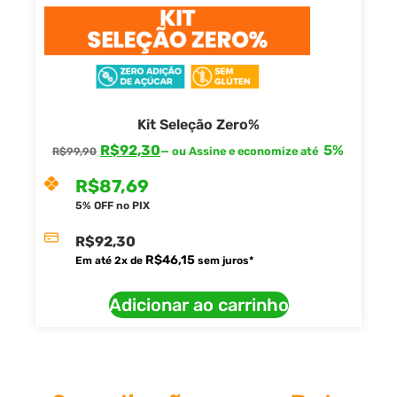
Kit Seleção Zero%
R$
92,30
5%
—
ou Assine e economize até
R$
99,90
R$
87,69
5% OFF no PIX
R$
92,30
R$
46,15
Em até
2
x de
sem juros*
Adicionar ao carrinho