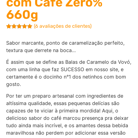
com Café Zero%
660g
(
6
avaliações de clientes)
Avaliado
6
como
5.00
Sabor marcante, ponto de caramelização perfeito,
de 5, com
baseado
textura que derrete na boca…
em
avaliações
É assim que se define as Balas de Caramelo da Vovó,
de clientes
com uma linha que faz SUCESSO em nosso site, e
certamente é o docinho n°1 dos netinhos com bom
gosto.
Por ter um preparo artesanal com ingredientes de
altíssima qualidade, essas pequenas delícias são
capazes de te viciar à primeira mordida! Aqui, o
delicioso sabor do café marcou presença pra deixar
tudo ainda mais incrível, e os amantes dessa bebida
maravilhosa não perdem por adicionar essa versão