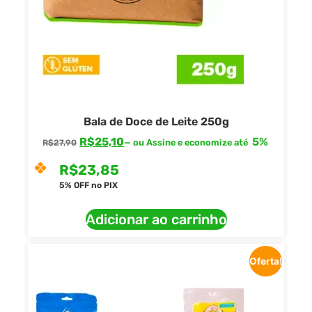
Bala de Doce de Leite 250g
R$
25,10
5%
—
ou Assine e economize até
R$
27,90
R$
23,85
5% OFF no PIX
Adicionar ao carrinho
Oferta!