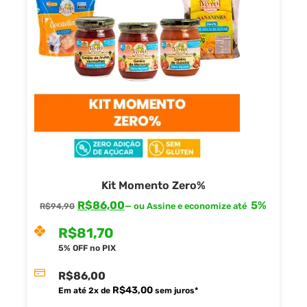
Kit Momento Zero%
R$
86,00
5%
—
ou Assine e economize até
R$
94,90
R$
81,70
5% OFF no PIX
R$
86,00
R$
43,00
Em até
2
x de
sem juros*