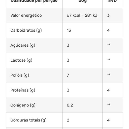
Quantidade por porção
20g
%VD*
Valor energético
67 kcal = 281 kJ
3
Carboidratos (g)
13
4
Açúcares (g)
3
**
Lactose (g)
3
**
Polióis (g)
7
**
Proteínas (g)
3
4
Colágeno (g)
0,2
**
Gorduras totais (g)
2
4