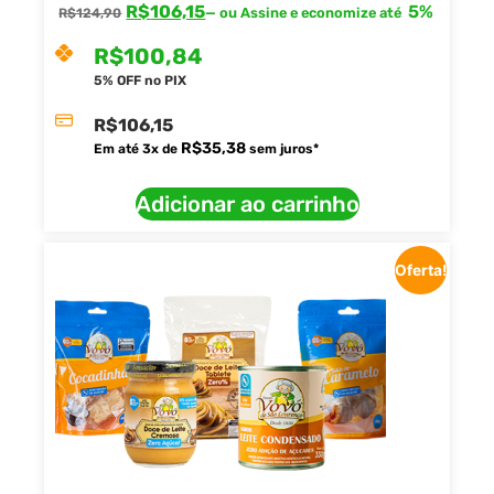
R$
106,15
5%
—
ou Assine e economize até
R$
124,90
R$
100,84
5% OFF no PIX
R$
106,15
R$
35,38
Em até
3
x de
sem juros*
Adicionar ao carrinho
Oferta!