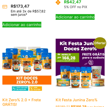
R$
42,47
R$
173,47
5% OFF no PIX
Em até
3
x de
R$
57,82
sem juros*
Adicionar ao carrinho
Adicionar ao carrinho
Oferta!
Kit Zero% 2.0 + Frete
Kit Festa Junina Zero%
GRÁTIS!
R$
185,72
R$
166,28
—
ou Assine e