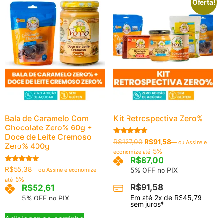
Oferta!
Bala de Caramelo Com
Kit Retrospectiva Zero%
Chocolate Zero% 60g +
Doce de Leite Cremoso
Avaliação
R$
127,00
R$
91,58
—
ou Assine e
Zero% 400g
5.00
5%
economize até
de 5
R$
87,00
Avaliação
R$
55,38
5% OFF no PIX
—
ou Assine e economize
5.00
5%
até
de 5
R$
91,58
R$
52,61
Em até
2
x de
R$
45,79
5% OFF no PIX
sem juros*