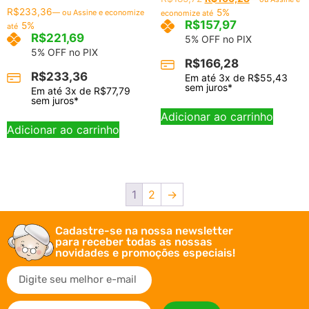
R$
233,36
5%
—
ou Assine e economize
economize até
R$
157,97
5%
até
R$
221,69
5% OFF no PIX
5% OFF no PIX
R$
166,28
R$
233,36
Em até
3
x de
R$
55,43
sem juros*
Em até
3
x de
R$
77,79
sem juros*
Adicionar ao carrinho
Adicionar ao carrinho
1
2
→
Cadastre-se na nossa newsletter
para receber todas as nossas
novidades e promoções especiais!