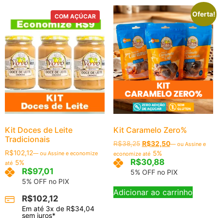
Oferta!
COM AÇÚCAR
Kit Doces de Leite
Kit Caramelo Zero%
Tradicionais
R$
38,25
R$
32,50
—
ou Assine e
R$
102,12
5%
—
ou Assine e economize
economize até
R$
30,88
5%
até
R$
97,01
5% OFF no PIX
5% OFF no PIX
Adicionar ao carrinho
R$
102,12
Em até
3
x de
R$
34,04
sem juros*