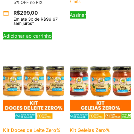
/ mês
5% OFF no PIX
R$
299,00
Assinar
Em até
3
x de
R$
99,67
sem juros*
Adicionar ao carrinho
Kit Doces de Leite Zero%
Kit Geleias Zero%