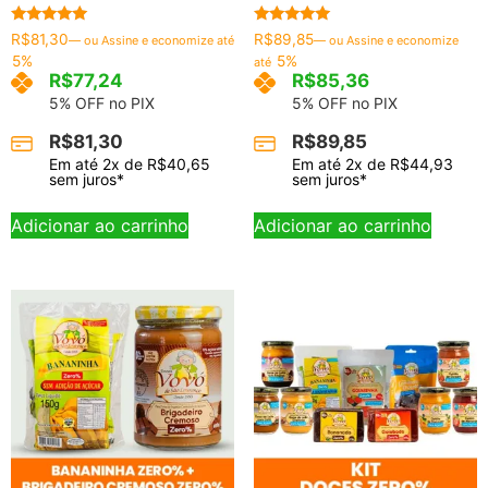
Avaliação
Avaliação
R$
81,30
R$
89,85
—
ou Assine e economize até
—
ou Assine e economize
4.86
5.00
5%
5%
até
de 5
de 5
R$
77,24
R$
85,36
5% OFF no PIX
5% OFF no PIX
R$
81,30
R$
89,85
Em até
2
x de
R$
40,65
Em até
2
x de
R$
44,93
sem juros*
sem juros*
Adicionar ao carrinho
Adicionar ao carrinho