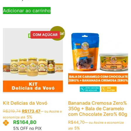
Adicionar ao carrinho
Oferta!
COM AÇÚCAR
Kit Delicias da Vovó
Bananada Cremosa Zero%
350g + Bala de Caramelo
R$
219,74
R$
173,47
—
ou Assine e
com Chocolate Zero% 60g
5%
economize até
R$
164,80
R$
44,70
—
ou Assine e economize
5% OFF no PIX
5%
até