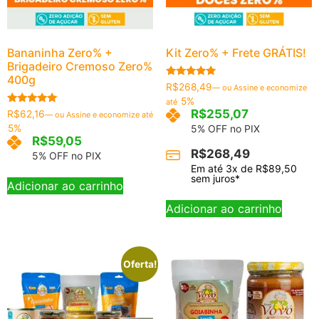
Bananinha Zero% +
Kit Zero% + Frete GRÁTIS!
Brigadeiro Cremoso Zero%
400g
Avaliação
R$
268,49
—
ou Assine e economize
5.00
5%
até
de 5
Avaliação
R$
255,07
R$
62,16
—
ou Assine e economize até
5.00
5%
5% OFF no PIX
de 5
R$
59,05
R$
268,49
5% OFF no PIX
Em até
3
x de
R$
89,50
sem juros*
Adicionar ao carrinho
Adicionar ao carrinho
Oferta!