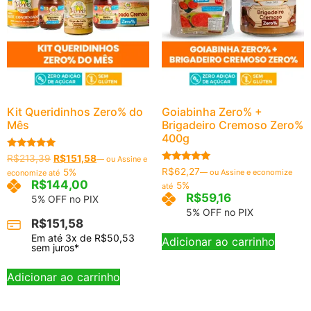
Kit Queridinhos Zero% do
Goiabinha Zero% +
Mês
Brigadeiro Cremoso Zero%
400g
Avaliação
R$
213,39
R$
151,58
—
ou Assine e
5.00
Avaliação
R$
62,27
5%
—
ou Assine e economize
economize até
de 5
5.00
R$
144,00
5%
até
de 5
R$
59,16
5% OFF no PIX
5% OFF no PIX
R$
151,58
Em até
3
x de
R$
50,53
Adicionar ao carrinho
sem juros*
Adicionar ao carrinho