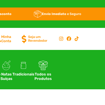
esconto
Envio Imediato
e Seguro
Minha
Seja um
Revendedor
Conta
e
Natas
Tradicionais
Todos os
Suíças
Produtos