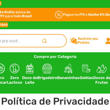
I
te Grátis
acima de
Pague no PIX e
Ganhe 5% D
99 para todo
Brasil
TRAR
Rastreie seu
Pedido
Compre por Categoria
ro
Zero
Doce de
Brigadeiro
Bananinhas
Geléias
Doces d
car
Lactose
Leite
Frutas
Política de Privacidade