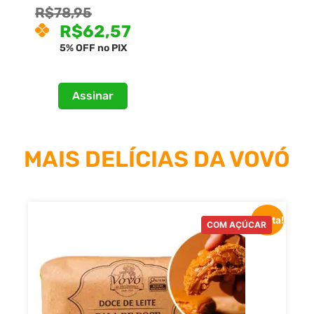
Avaliação
R$
78,95
R$
65,86
4.75
de 5
R$
62,57
5% OFF no PIX
/ mês
Assinar
MAIS DELÍCIAS DA VOVÓ
Oferta!
COM AÇÚCAR