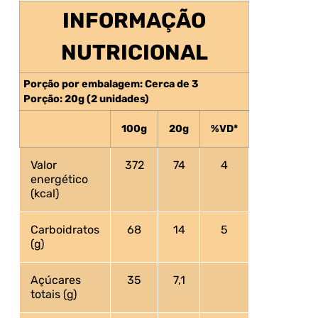
INFORMAÇÃO
NUTRICIONAL
Porção por embalagem: Cerca de 3
Porção: 20g (2 unidades)
100g
20g
%VD*
Valor
372
74
4
energético
(kcal)
Carboidratos
68
14
5
(g)
Açúcares
35
7,1
totais (g)