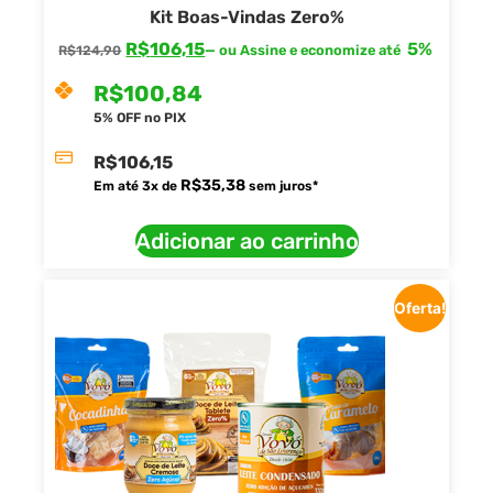
Kit Boas-Vindas Zero%
R$
106,15
5%
—
ou Assine e economize até
R$
124,90
R$
100,84
5% OFF no PIX
R$
106,15
R$
35,38
Em até
3
x de
sem juros*
Adicionar ao carrinho
Oferta!