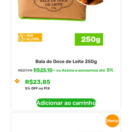
Bala de Doce de Leite 250g
R$
25,10
5%
—
ou Assine e economize até
R$
27,90
R$
23,85
5% OFF no PIX
Adicionar ao carrinho
Oferta!