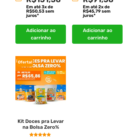
Em até
3
x de
Em até
2
x de
R$
50,53
sem
R$
45,79
sem
juros*
juros*
Adicionar ao
Adicionar ao
carrinho
carrinho
Oferta!
Kit Doces pra Levar
na Bolsa Zero%