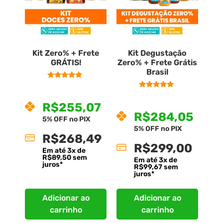
Kit Zero% + Frete
Kit Degustação
GRÁTIS!
Zero% + Frete Grátis
Brasil
Avaliação
R$
268,49
—
ou Assine e
5.00
Avaliação
R$
299,00
5%
—
ou Assine e
economize até
de 5
5.00
R$
255,07
5%
economize até
de 5
R$
284,05
5% OFF no PIX
5% OFF no PIX
R$
268,49
R$
299,00
Em até
3
x de
R$
89,50
sem
Em até
3
x de
juros*
R$
99,67
sem
juros*
Adicionar ao
Adicionar ao
carrinho
carrinho