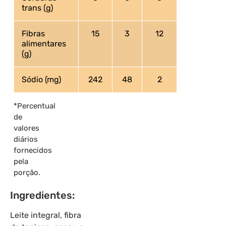
trans (g)
Fibras
15
3
12
alimentares
(g)
Sódio (mg)
242
48
2
*Percentual
de
valores
diários
fornecidos
pela
porção.
Ingredientes:
Leite integral, fibra