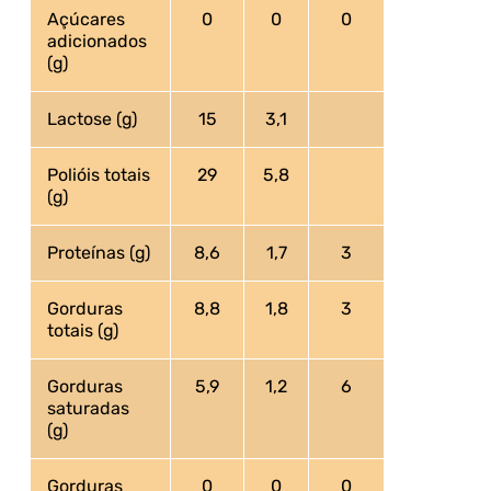
Açúcares
0
0
0
adicionados
(g)
Lactose (g)
15
3,1
Polióis totais
29
5,8
(g)
Proteínas (g)
8,6
1,7
3
Gorduras
8,8
1,8
3
totais (g)
Gorduras
5,9
1,2
6
saturadas
(g)
Gorduras
0
0
0