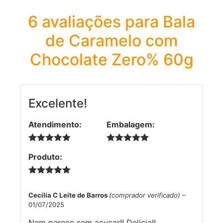
6 avaliações para
Bala
de Caramelo com
Chocolate Zero% 60g
Excelente!
Atendimento:
Embalagem:
5 de 5
5 de 5
Produto:
5 de 5
Cecilia C Leite de Barros
(comprador verificado)
–
01/07/2025
Nem parece sem açucar!! Delicia!!