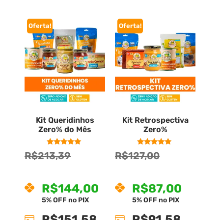
Oferta!
Oferta!
Kit Queridinhos
Kit Retrospectiva
Zero% do Mês
Zero%
Avaliação
Avaliação
R$
213,39
R$
127,00
R$
151,58
R$
91,58
—
5.00
5.00
de 5
de 5
—
ou Assine e economize até
ou Assine e economize até
5%
5%
R$
144,00
R$
87,00
5% OFF no PIX
5% OFF no PIX
R$
151,58
R$
91,58