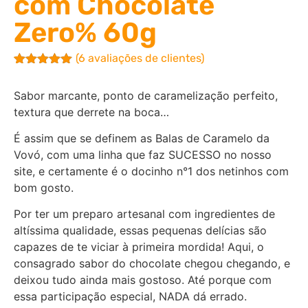
com Chocolate
Zero% 60g
(
6
avaliações de clientes)
Avaliado
6
como
5.00
Sabor marcante, ponto de caramelização perfeito,
de 5, com
baseado
textura que derrete na boca…
em
avaliações
É assim que se definem as Balas de Caramelo da
de clientes
Vovó, com uma linha que faz SUCESSO no nosso
site, e certamente é o docinho n°1 dos netinhos com
bom gosto.
Por ter um preparo artesanal com ingredientes de
altíssima qualidade, essas pequenas delícias são
capazes de te viciar à primeira mordida! Aqui, o
consagrado sabor do chocolate chegou chegando, e
deixou tudo ainda mais gostoso. Até porque com
essa participação especial, NADA dá errado.