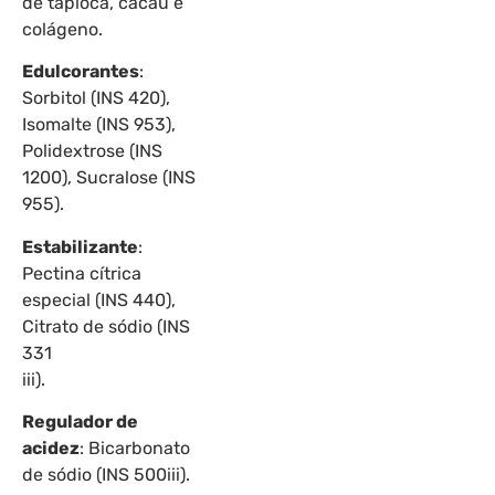
de tapioca, cacau e
colágeno.
Edulcorantes
:
Sorbitol (INS 420),
Isomalte (INS 953),
Polidextrose (INS
1200), Sucralose (INS
955).
Estabilizante
:
Pectina cítrica
especial (INS 440),
Citrato de sódio (INS
331
iii).
Regulador de
acidez
: Bicarbonato
de sódio (INS 500iii).