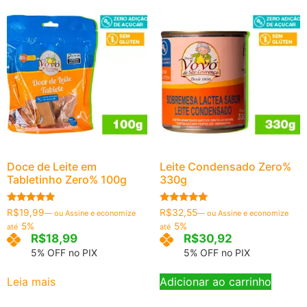
Doce de Leite em
Leite Condensado Zero%
Tabletinho Zero% 100g
330g
Avaliação
Avaliação
R$
19,99
R$
32,55
—
ou Assine e economize
—
ou Assine e economize
5.00
5.00
5%
5%
até
até
de 5
de 5
R$
18,99
R$
30,92
5% OFF no PIX
5% OFF no PIX
Leia mais
Adicionar ao carrinho