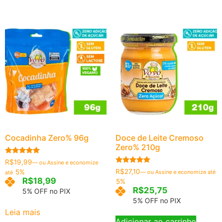
Cocadinha Zero% 96g
Doce de Leite Cremoso
Zero% 210g
Avaliação
R$
19,99
—
ou Assine e economize
5.00
Avaliação
R$
27,10
5%
—
ou Assine e economize até
até
de 5
4.96
R$
18,99
5%
de 5
R$
25,75
5% OFF no PIX
5% OFF no PIX
Leia mais
Adicionar ao carrinho