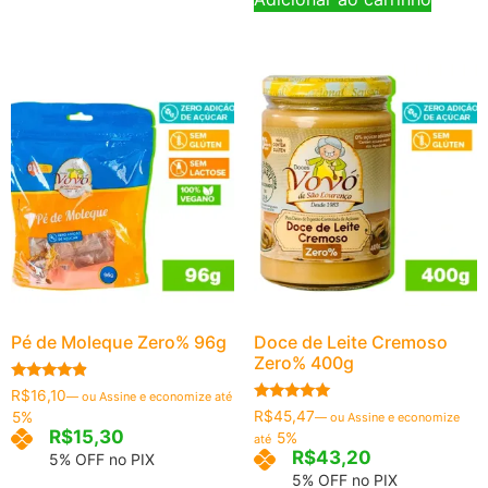
Pé de Moleque Zero% 96g
Doce de Leite Cremoso
Zero% 400g
Avaliação
R$
16,10
—
ou Assine e economize até
4.67
Avaliação
R$
45,47
5%
—
ou Assine e economize
de 5
4.86
R$
15,30
5%
até
de 5
R$
43,20
5% OFF no PIX
5% OFF no PIX