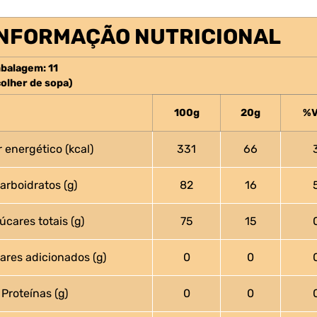
INFORMAÇÃO NUTRICIONAL
balagem: 11
colher de sopa)
100g
20g
%V
r energético (kcal)
331
66
arboidratos (g)
82
16
úcares totais (g)
75
15
es adicionados (g)
0
0
Proteínas (g)
0
0