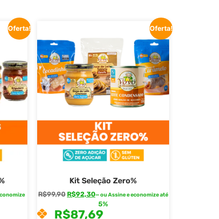
Oferta!
Oferta!
o%
Kit Seleção Zero%
R$
99,90
R$
92,30
economize
—
ou Assine e economize até
5%
R$
87,69