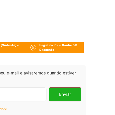
 (Sudeste)
e
Pague no PIX e
Ganhe 5%
Desconto
seu e-mail e avisaremos quando estiver
idade