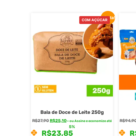
Oferta!
COM AÇÚCAR
Bala de Doce de Leite 250g
R$
27,90
R$
25,10
R$
94,9
—
ou Assine e economize até
5%
R$
23,85
R