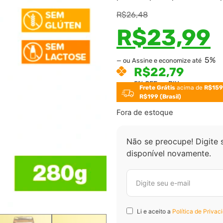
R$
26,48
R$
23,99
5%
—
ou Assine e economize até
R$
22,79
5% OFF no PIX
Frete Grátis
acima de
R$159
R$199 (Brasil)
Fora de estoque
Não se preocupe! Digite 
disponível novamente.
Li e aceito a
Política de Privac