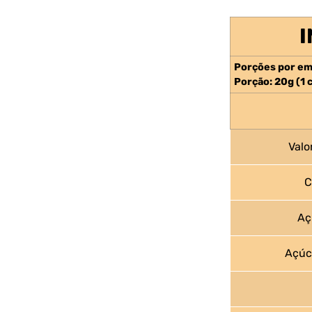
Porções por em
Porção: 20g (1 
Valo
C
Aç
Açúcar