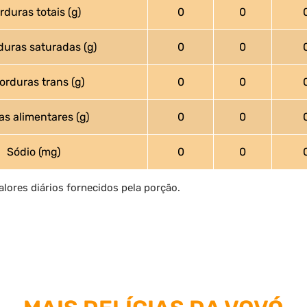
rduras totais (g)
0
0
ras saturadas (g)
0
0
duras trans (g)
0
0
as alimentares (g)
0
0
Sódio (mg)
0
0
alores diários fornecidos pela porção.