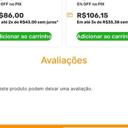
 OFF no PIX
5% OFF no PIX
$
86,00
R$
106,15
 até
2
x de
R$
43,00
sem juros*
Em até
3
x de
R$
35,38
sem
icionar ao carrinho
Adicionar ao carri
Avaliações
este produto podem deixar uma avaliação.