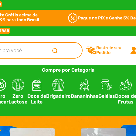
I
te Grátis
acima de
Pague no PIX e
Ganhe 5% D
99 para todo
Brasil
TRAR
Rastreie seu
Pedido
Compre por Categoria
ro
Zero
Doce de
Brigadeiro
Bananinhas
Geléias
Doces d
car
Lactose
Leite
Frutas