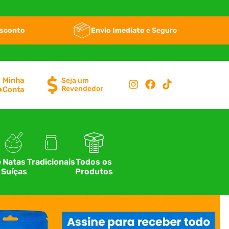
esconto
Envio Imediato
e Seguro
Minha
Seja um
Revendedor
Conta
e
Natas
Tradicionais
Todos os
Suíças
Produtos