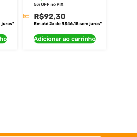
5% OFF no PIX
R$
92,30
 juros*
Em até
2
x de
R$
46,15
sem juros*
nho
Adicionar ao carrinho