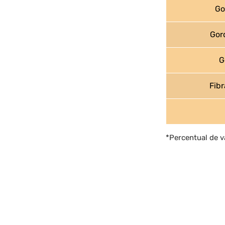
Go
Gordu
Gor
Fibr
*Percentual de v