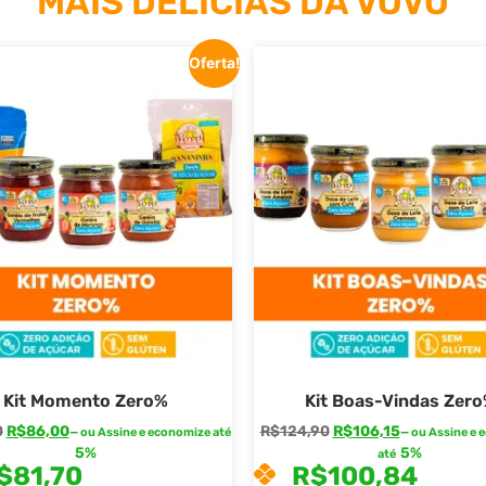
MAIS DELÍCIAS DA VOVÓ
Oferta!
Kit Momento Zero%
Kit Boas-Vindas Zer
0
R$
86,00
R$
124,90
R$
106,15
—
ou Assine e economize até
—
ou Assine e 
5%
5%
até
$
81,70
R$
100,84