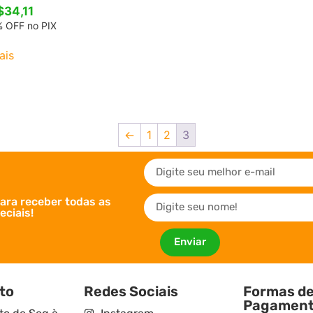
$
34,11
 OFF no PIX
ais
←
1
2
3
ara receber todas as
ciais!
Enviar
to
Redes Sociais
Formas d
Pagamen