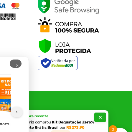
Verificada por
×
›
×
Compra recente
Beatriz
comprou
Kit Degustação Zero%
Doces pra Levar na Bolsa
Kit Degustação Zero% +
Kit 
+ Frete Grátis Brasil
por
R$273,90
Zero%
Frete Grátis Brasil
Kit 
0