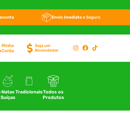
esconto
Envio Imediato
e Seguro
Minha
Seja um
Revendedor
Conta
e
Natas
Tradicionais
Todos os
Suíças
Produtos