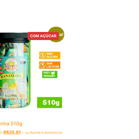
Oferta!
COM AÇÚCAR
inha 510g
0
R$
35,91
—
ou Assine e economize