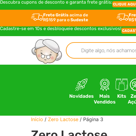
Descubra cupons de desconto e garanta frete grátis:
CLIQUE AQU
Frete Grátis
acima de
Fre
R$159 para o
Sudeste
R$1
Cadastre-se em 10s e desbloqueie descontos exclusivos!
CADAS
Novidades
Mais
Kits
Ze
Vendidos
Açú
Início
/
Zero Lactose
/ Página 3
Zero Lactose