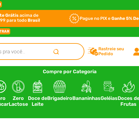
I
te Grátis
acima de
Pague no PIX e
Ganhe 5% D
99 para todo
Brasil
TRAR
Rastreie seu
Pedido
Compre por Categoria
ro
Zero
Doce de
Brigadeiro
Bananinhas
Geléias
Doces d
car
Lactose
Leite
Frutas