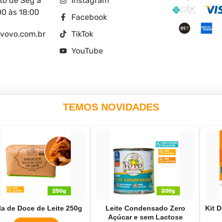
o de Seg à
Instagram
00 às 18:00
Facebook
vovo.com.br
TikTok
YouTube
TEMOS NOVIDADES
*Valor mínimo de R$ 30,00 por parcela para pagamentos no cartão de crédito.
Copyright© Doces Vovó LTDA
la de Doce de Leite 250g
Leite Condensado Zero
Kit 
Todos direitos reservados
Açúcar e sem Lactose