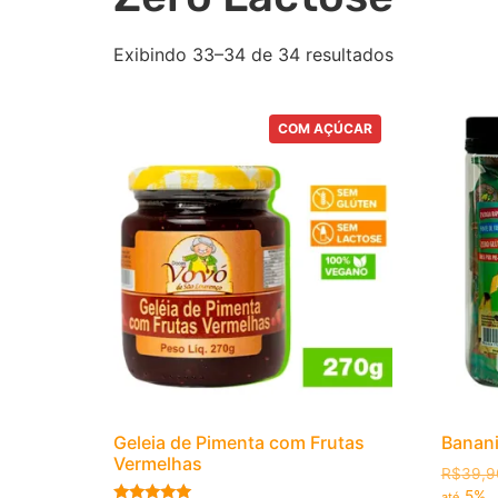
Exibindo 33–34 de 34 resultados
COM AÇÚCAR
Geleia de Pimenta com Frutas
Banan
Vermelhas
R$
39,9
5%
até