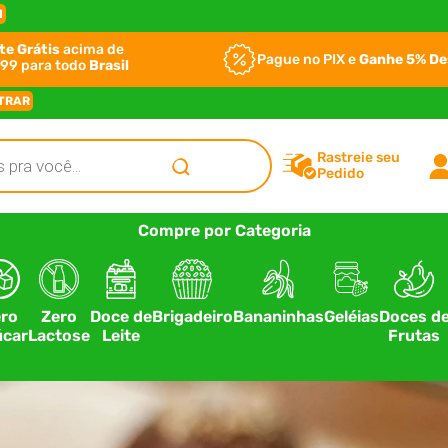
I
te Grátis
acima de
Pague no PIX e
Ganhe 5% D
99 para todo
Brasil
TRAR
Rastreie seu
Pedido
Compre por Categoria
ro
Zero
Doce de
Brigadeiro
Bananinhas
Geléias
Doces d
car
Lactose
Leite
Frutas