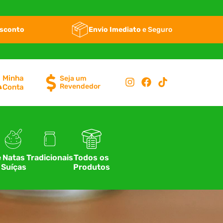
esconto
Envio Imediato
e Seguro
Minha
Seja um
Revendedor
Conta
e
Natas
Tradicionais
Todos os
Suíças
Produtos