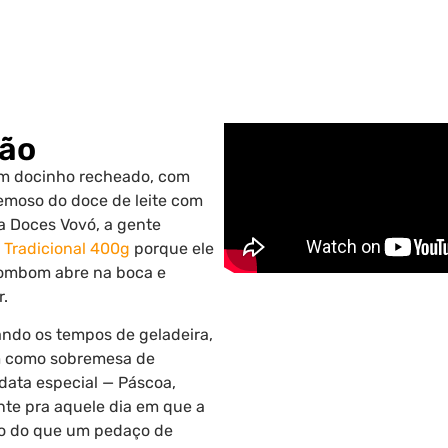
ção
m docinho recheado, com
remoso do doce de leite com
a Doces Vovó, a gente
 Tradicional 400g
porque ele
bombom abre na boca e
r.
ndo os tempos de geladeira,
bem como sobremesa de
data especial — Páscoa,
nte pra aquele dia em que a
do do que um pedaço de