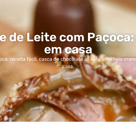
 de Leite com Paçoca: 
em casa
a: receita fácil, casca de chocolate ao leite e recheio cre
casa.