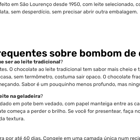
 feito em São Lourenço desde 1950, com leite selecionado, co
lata, sem desperdício, sem precisar abrir outra embalagem.
requentes sobre bombom de d
 ser ao leite tradicional
?
s. O chocolate ao leite tradicional tem sabor mais cheio e 
casa, sem termômetro, costuma sair opaco. O chocolate fr
começando. Sabor é um pouquinho menos profundo, mas nin
ite na geladeira
?
rdado em pote bem vedado, com papel manteiga entre as ca
ate começa a perder o brilho. Se você for presentear, faça 
da textura.
ura por até 60 dias. Congele em uma camada única num rec