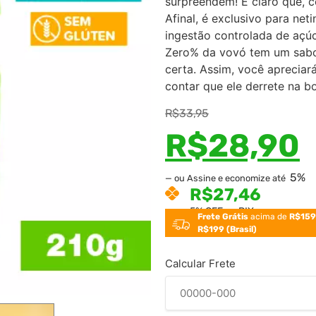
surpreendem! É claro que, c
em
Afinal, é exclusivo para ne
avaliações
de clientes
ingestão controlada de açú
Zero% da vovó tem um sabor
certa. Assim, você aprecia
contar que ele derrete na 
R$
33,95
R$
28,90
5%
—
ou Assine e economize até
R$
27,46
5% OFF no PIX
Frete Grátis
acima de
R$159
R$199 (Brasil)
Calcular Frete