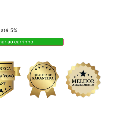
 até
5%
nar ao carrinho