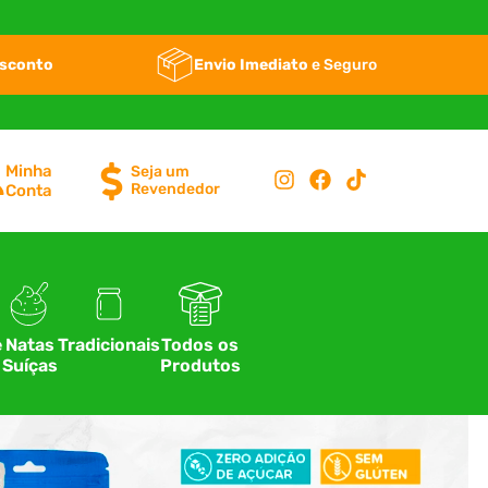
esconto
Envio Imediato
e Seguro
Minha
Seja um
Revendedor
Conta
e
Natas
Tradicionais
Todos os
Suíças
Produtos