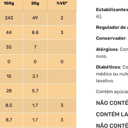
100g
20g
%VD*
Estabilizante
iii).
243
49
2
Regulador de 
44
8,8
3
Conservador
:
35
7
Alérgicos
: Co
ovos.
0
0
0
Diabéticos
: C
médico ou nutr
15
3,1
laxativo.
28
5,7
Contém açúcare
NÃO CONT
8,5
1,7
3
CONTÉM L
8,7
1,7
3
NÃO CONTÉ