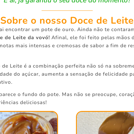
E aí, já garantiu o seu doce do momento?
Sobre o nosso Doce de Leite
 vai encontrar um pote de ouro. Ainda não te contara
e de Leite da vovó!
Afinal, ele foi feito pelas mão
s notas mais intensas e cremosas de sabor a fim de r
 de Leite é a combinação perfeita não só na sobre
avidade do açúcar, aumenta a sensação de felicidade 
tivo.
aparece o fundo do pote. Mas não se preocupe, coraç
iências deliciosas!