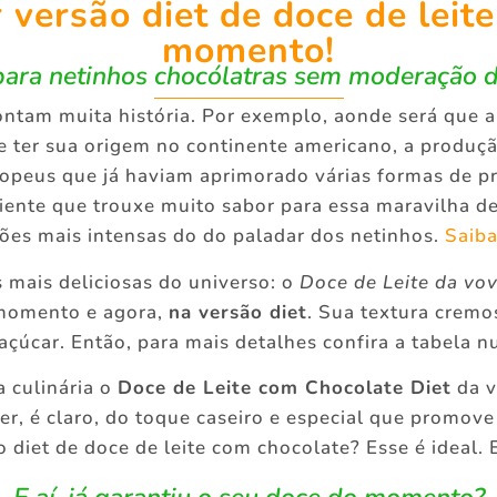
versão diet de doce de leit
momento!
para netinhos chocólatras sem moderação da
ntam muita história. Por exemplo, aonde será que a
e ter sua origem no continente americano, a produç
uropeus que já haviam aprimorado várias formas de 
ente que trouxe muito sabor para essa maravilha de 
xões mais intensas do do paladar dos netinhos.
Saiba
s mais deliciosas do universo: o
Doce de Leite da vo
 momento e agora,
na versão diet
. Sua textura cremo
çúcar. Então, para mais detalhes confira a tabela nu
a culinária o
Doce de Leite com Chocolate Diet
da v
er, é claro, do toque caseiro e especial que promove
 diet de doce de leite com chocolate? Esse é ideal.