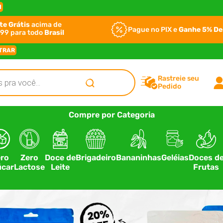
I
te Grátis
acima de
Pague no PIX e
Ganhe 5% D
99 para todo
Brasil
TRAR
Rastreie seu
Pedido
Compre por Categoria
ro
Zero
Doce de
Brigadeiro
Bananinhas
Geléias
Doces d
car
Lactose
Leite
Frutas