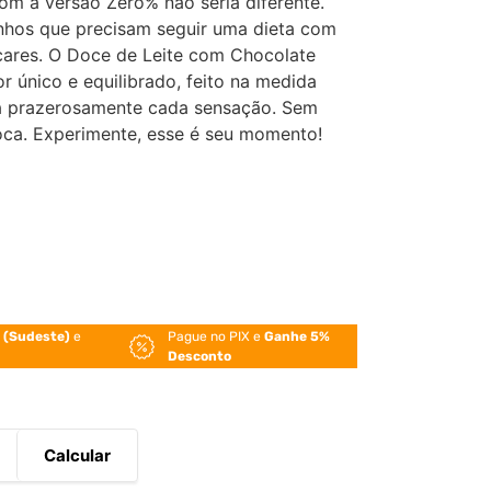
om a versão Zero% não seria diferente.
tinhos que precisam seguir uma dieta com
cares. O Doce de Leite com Chocolate
 único e equilibrado, feito na medida
rá prazerosamente cada sensação. Sem
boca. Experimente, esse é seu momento!
 (Sudeste)
e
Pague no PIX e
Ganhe 5%
Desconto
Calcular