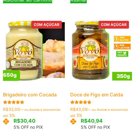
COM AÇÚCAR
COM AÇÚCAR
Brigadeiro com Cocada
Doce de Figo em Calda
Avaliação
Avaliação
R$
32,00
R$
43,09
—
ou Assine e economize
—
ou Assine e economize
5.00
4.67
5%
5%
até
até
de 5
de 5
R$
30,40
R$
40,94
5% OFF no PIX
5% OFF no PIX