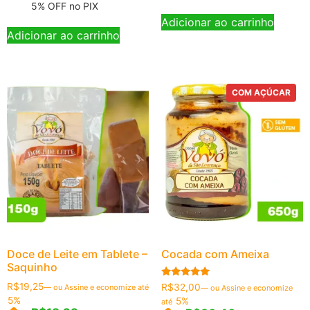
5% OFF no PIX
Adicionar ao carrinho
Adicionar ao carrinho
COM AÇÚCAR
Doce de Leite em Tablete –
Cocada com Ameixa
Saquinho
Avaliação
R$
19,25
R$
32,00
—
ou Assine e economize até
—
ou Assine e economize
5.00
5%
5%
até
de 5