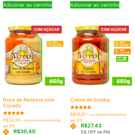
Adicionar ao carrinho
Adicionar ao carrinho
COM AÇÚCAR
COM AÇÚCAR
Doce de Abóbora com
Creme de Goiaba
Cocada
Avaliação
R$
28,87
—
ou Assine e economize
5.00
Avaliação
R$
32,00
5%
—
ou Assine e economize
até
de 5
5.00
R$
27,43
5%
até
de 5
R$
30,40
5% OFF no PIX