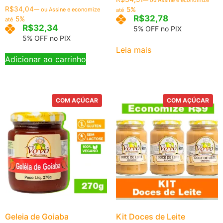
—
ou Assine e economize
R$
34,04
5%
—
ou Assine e economize
até
R$
32,78
5%
até
R$
32,34
5% OFF no PIX
5% OFF no PIX
Leia mais
Adicionar ao carrinho
COM AÇÚCAR
COM AÇÚCAR
Geleia de Goiaba
Kit Doces de Leite