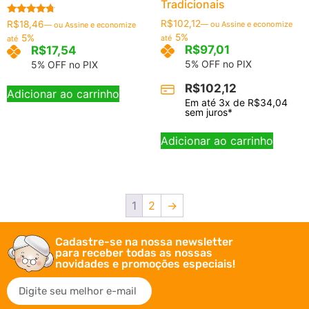
Tradicionais
Avaliação
R$
102,12
R$
18,46
—
ou Assine e economize
—
ou Assine e economize
4.50
5%
5%
até
até
de 5
R$
97,01
R$
17,54
5% OFF no PIX
5% OFF no PIX
R$
102,12
Adicionar ao carrinho
Em até
3
x de
R$
34,04
sem juros*
Adicionar ao carrinho
1
2
→
Cadastre-se na nossa newsletter
para receber todas as nossas
novidades e promoções especiais!