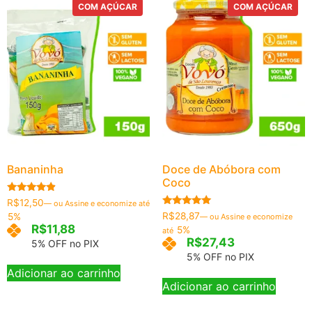
COM AÇÚCAR
COM AÇÚCAR
Bananinha
Doce de Abóbora com
Coco
Avaliação
R$
12,50
—
ou Assine e economize até
4.67
Avaliação
R$
28,87
5%
—
ou Assine e economize
de 5
5.00
R$
11,88
5%
até
de 5
R$
27,43
5% OFF no PIX
5% OFF no PIX
Adicionar ao carrinho
Adicionar ao carrinho