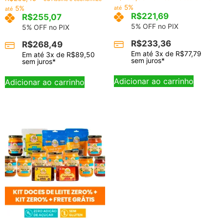
5.00
5%
5%
até
até
de 5
R$
221,69
R$
255,07
5% OFF no PIX
5% OFF no PIX
R$
233,36
R$
268,49
Em até
3
x de
R$
77,79
Em até
3
x de
R$
89,50
sem juros*
sem juros*
Adicionar ao carrinho
Adicionar ao carrinho