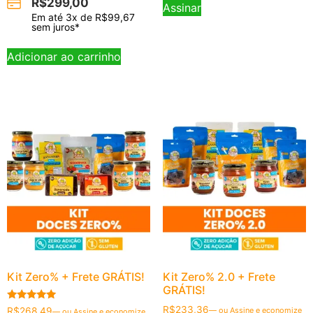
R$
299,00
Assinar
Em até
3
x de
R$
99,67
sem juros*
Adicionar ao carrinho
Kit Zero% + Frete GRÁTIS!
Kit Zero% 2.0 + Frete
GRÁTIS!
Avaliação
R$
233,36
R$
268,49
—
ou Assine e economize
—
ou Assine e economize