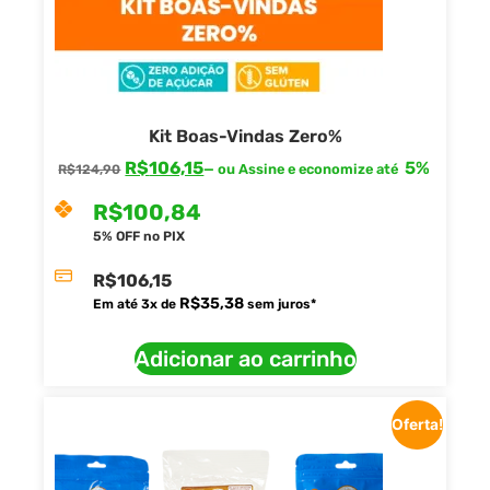
Kit Boas-Vindas Zero%
R$
106,15
5%
—
ou Assine e economize até
R$
124,90
R$
100,84
5% OFF no PIX
R$
106,15
R$
35,38
Em até
3
x de
sem juros*
Adicionar ao carrinho
Oferta!