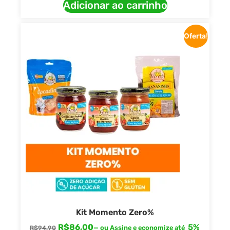
Adicionar ao carrinho
Oferta!
Kit Momento Zero%
R$
86,00
5%
—
ou Assine e economize até
R$
94,90