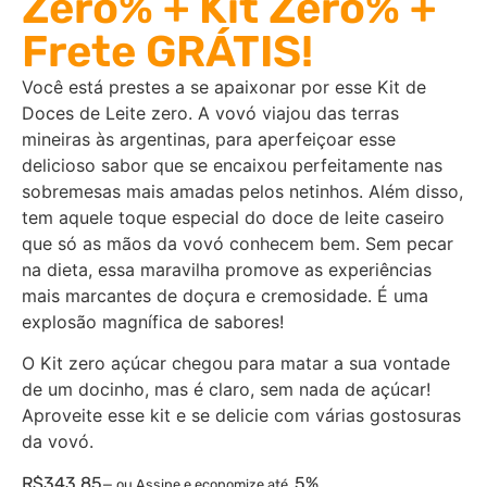
Zero% + Kit Zero% +
Frete GRÁTIS!
Você está prestes a se apaixonar por esse Kit de
Doces de Leite zero. A vovó viajou das terras
mineiras às argentinas, para aperfeiçoar esse
delicioso sabor que se encaixou perfeitamente nas
sobremesas mais amadas pelos netinhos. Além disso,
tem aquele toque especial do doce de leite caseiro
que só as mãos da vovó conhecem bem. Sem pecar
na dieta, essa maravilha promove as experiências
mais marcantes de doçura e cremosidade. É uma
explosão magnífica de sabores!
O Kit zero açúcar chegou para matar a sua vontade
de um docinho, mas é claro, sem nada de açúcar!
Aproveite esse kit e se delicie com várias gostosuras
da vovó.
R$
343,85
5%
—
ou Assine e economize até