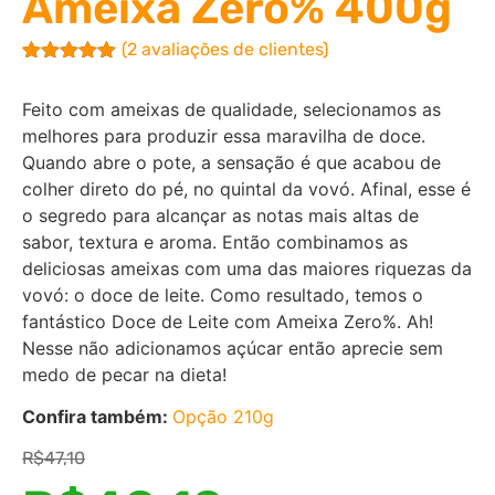
Ameixa Zero% 400g
(
2
avaliações de clientes)
Avaliado
2
como
5.00
Feito com ameixas de qualidade, selecionamos as
de 5, com
baseado
melhores para produzir essa maravilha de doce.
em
Quando abre o pote, a sensação é que acabou de
avaliações
de clientes
colher direto do pé, no quintal da vovó. Afinal, esse é
o segredo para alcançar as notas mais altas de
sabor, textura e aroma. Então combinamos as
deliciosas ameixas com uma das maiores riquezas da
vovó: o doce de leite. Como resultado, temos o
fantástico Doce de Leite com Ameixa Zero%. Ah!
Nesse não adicionamos açúcar então aprecie sem
medo de pecar na dieta!
Confira também:
Opção 210g
R$
47,10