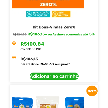
Kit Boas-Vindas Zero%
R$
106,15
5%
—
ou Assine e economize até
R$
124,90
R$
100,84
5% OFF no PIX
R$
106,15
R$
35,38
Em até
3
x de
sem juros*
Adicionar ao carrinho
Oferta!