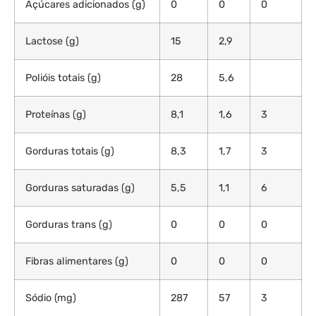
Açúcares adicionados (g)
0
0
0
Lactose (g)
15
2,9
Polióis totais (g)
28
5,6
Proteínas (g)
8,1
1,6
3
Gorduras totais (g)
8,3
1,7
3
Gorduras saturadas (g)
5,5
1,1
6
Gorduras trans (g)
0
0
0
Fibras alimentares (g)
0
0
0
Sódio (mg)
287
57
3