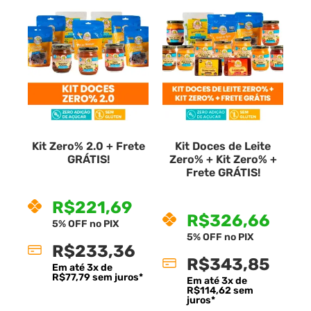
Kit Zero% 2.0 + Frete
Kit Doces de Leite
GRÁTIS!
Zero% + Kit Zero% +
Frete GRÁTIS!
R$
233,36
—
ou Assine e
R$
343,85
5%
—
ou Assine e
economize até
R$
221,69
5%
economize até
R$
326,66
5% OFF no PIX
5% OFF no PIX
R$
233,36
R$
343,85
Em até
3
x de
R$
77,79
sem juros*
Em até
3
x de
R$
114,62
sem
juros*