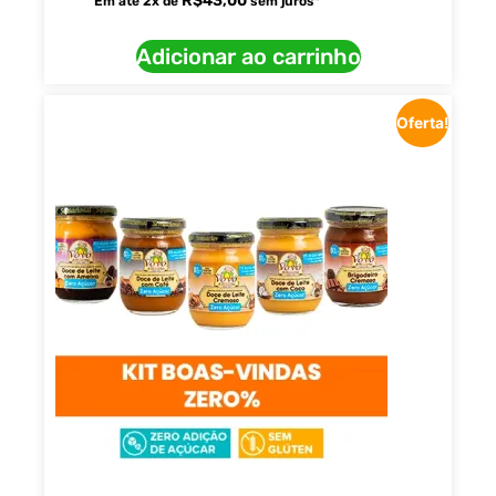
R$
43,00
Em até
2
x de
sem juros*
Adicionar ao carrinho
Oferta!