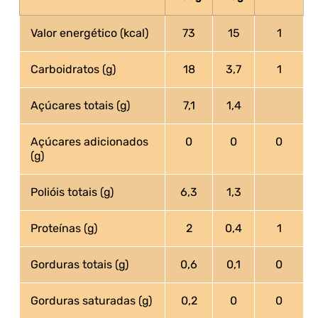
Valor energético (kcal)
73
15
1
Carboidratos (g)
18
3,7
1
Açúcares totais (g)
7,1
1,4
Açúcares adicionados
0
0
0
(g)
Polióis totais (g)
6,3
1,3
Proteínas (g)
2
0,4
1
Gorduras totais (g)
0,6
0,1
0
Gorduras saturadas (g)
0,2
0
0