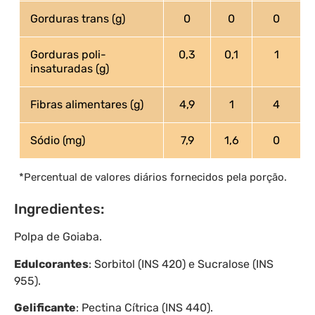
Gorduras trans (g)
0
0
0
Gorduras poli-
0,3
0,1
1
insaturadas (g)
Fibras alimentares (g)
4,9
1
4
Sódio (mg)
7,9
1,6
0
*Percentual de valores diários fornecidos pela porção.
Ingredientes:
Polpa de Goiaba.
Edulcorantes
: Sorbitol (INS 420) e Sucralose (INS
955).
Gelificante
: Pectina Cítrica (INS 440).