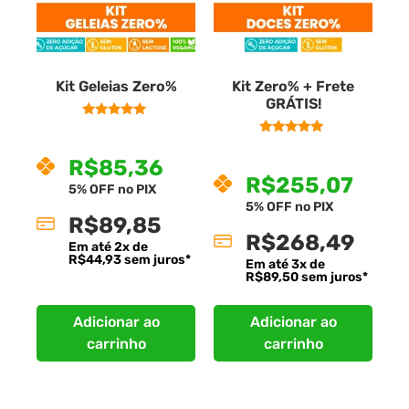
Kit Geleias Zero%
Kit Zero% + Frete
GRÁTIS!
Avaliação
R$
89,85
—
ou Assine e
5.00
Avaliação
R$
268,49
5%
—
ou Assine e
economize até
de 5
5.00
R$
85,36
5%
economize até
de 5
R$
255,07
5% OFF no PIX
5% OFF no PIX
R$
89,85
R$
268,49
Em até
2
x de
R$
44,93
sem juros*
Em até
3
x de
R$
89,50
sem juros*
Adicionar ao
Adicionar ao
carrinho
carrinho