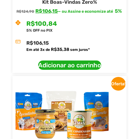
Kit Boas-Vindas Zero%
R$
106,15
5%
—
ou Assine e economize até
R$
124,90
R$
100,84
5% OFF no PIX
R$
106,15
R$
35,38
Em até
3
x de
sem juros*
Adicionar ao carrinho
Oferta!