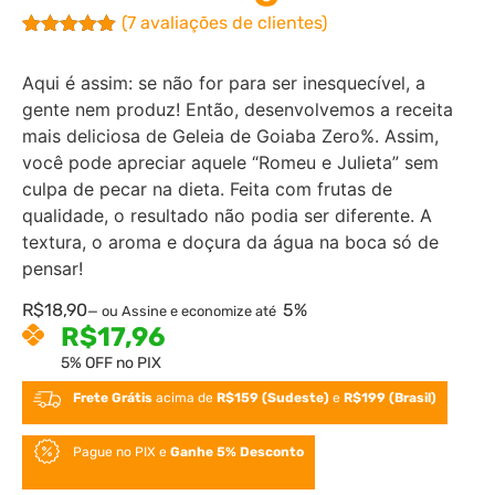
(
7
avaliações de clientes)
Avaliado
7
como
4.86
Aqui é assim: se não for para ser inesquecível, a
de 5, com
baseado
gente nem produz! Então, desenvolvemos a receita
em
mais deliciosa de Geleia de Goiaba Zero%. Assim,
avaliações
de clientes
você pode apreciar aquele “Romeu e Julieta” sem
culpa de pecar na dieta. Feita com frutas de
qualidade, o resultado não podia ser diferente. A
textura, o aroma e doçura da água na boca só de
pensar!
R$
18,90
5%
—
ou Assine e economize até
R$
17,96
5% OFF no PIX
Frete Grátis
acima de
R$159 (Sudeste)
e
R$199 (Brasil)
Pague no PIX e
Ganhe 5% Desconto