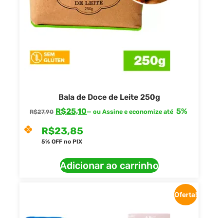
Bala de Doce de Leite 250g
R$
25,10
5%
—
ou Assine e economize até
R$
27,90
R$
23,85
5% OFF no PIX
Adicionar ao carrinho
Oferta!